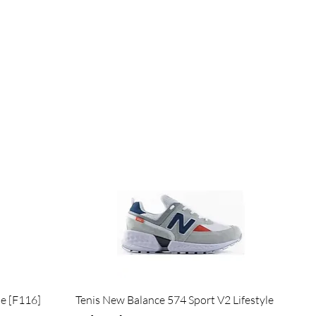
Largura: 42,6 cm

Profundidade: 12 cm

...
Quick View
de [F116]
Tenis New Balance 574 Sport V2 Lifestyle