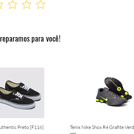
preparamos para você!
Quick View
Quick View
uthentic Preto [F116]
Tenis Nike Shox R4 Grafite Ver