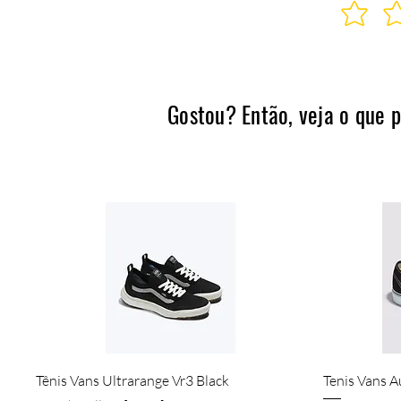
Gostou? Então, veja o que 
Quick View
Tênis Vans Ultrarange Vr3 Black
Tenis Vans A