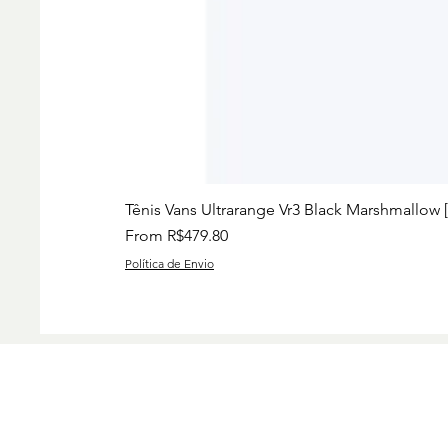
Tênis Vans Ultrarange Vr3 Black Marshmallow 
Sale Price
From
R$479.80
Política de Envio
Preços
Charise
Group I
www.ch