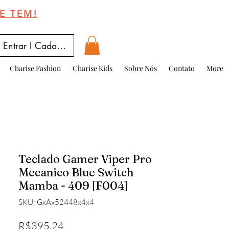
E TEM!
Entrar I Cadastrar
Charise Fashion
Charise Kids
Sobre Nós
Contato
More
Teclado Gamer Viper Pro
Mecanico Blue Switch
Mamba - 409 [F004]
SKU: GxAx52448x4x4
Price
R$395.24