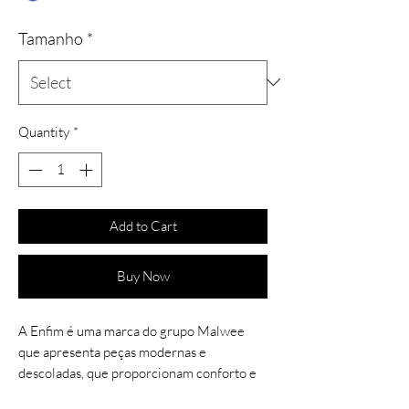
Tamanho
*
Quantity
*
Add to Cart
Buy Now
A Enfim é uma marca do grupo Malwee
que apresenta peças modernas e
descoladas, que proporcionam conforto e
qualidade.