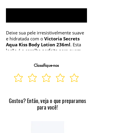
Notify When Available
Deixe sua pele irresistivelmente suave
e hidratada com o
Victoria Secrets
Aqua Kiss Body Lotion 236ml
. Esta
loção é a escolha perfeita para quem
busca não apenas hidratação, mas
também uma experiência sensorial
Classifique-nos
única.
Hidratação Profunda
Formulada com
ingredientes que promovem uma
profunda nutrição, a Aqua Kiss Body
Lotion é ideal para manter a pele macia
Gostou? Então, veja o que preparamos
e sedosa ao longo do dia. Sinta a
para você!
diferença na textura da sua pele, que
ficará visivelmente mais saudável e
radiante.