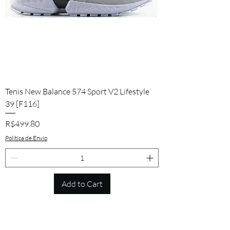
Tenis New Balance 574 Sport V2 Lifestyle
39 [F116]
Price
R$499.80
Política de Envio
Add to Cart