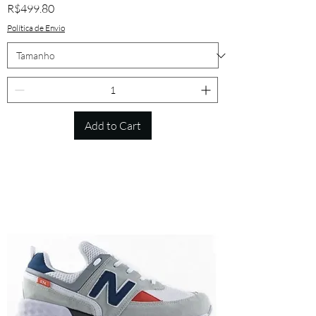
Price
R$499.80
Política de Envio
Add to Cart