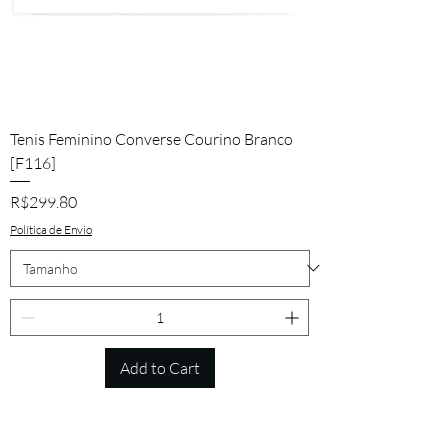
Tenis Feminino Converse Courino Branco
[F116]
Price
R$299.80
Política de Envio
Add to Cart