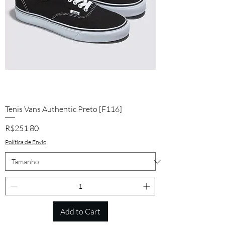
Tenis Vans Authentic Preto [F116]
Price
R$251.80
Política de Envio
Add to Cart