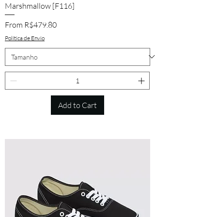
Marshmallow [F116]
Sale Price
From
R$479.80
Política de Envio
Add to Cart