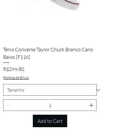
Tenis Converse Taylor Chuck Branco Cano
Baixo [F116]
Price
R$299.80
Política de Envio
Add to Cart