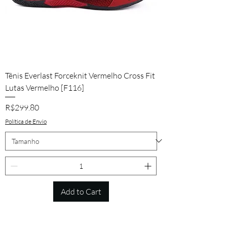
Tênis Everlast Forceknit Vermelho Cross Fit
Lutas Vermelho [F116]
Price
R$299.80
Política de Envio
Add to Cart