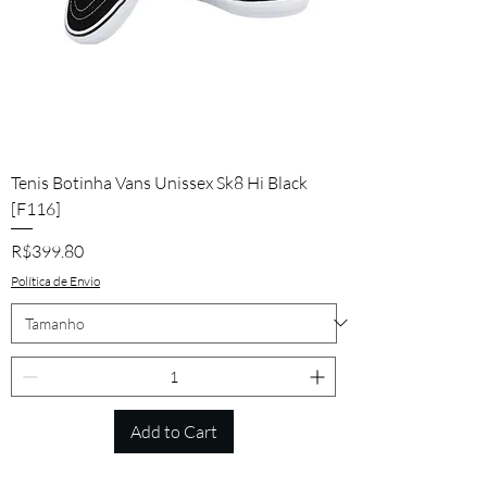
Tenis Botinha Vans Unissex Sk8 Hi Black
[F116]
Price
R$399.80
Política de Envio
Add to Cart