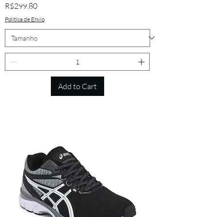
Price
R$299.80
Política de Envio
Add to Cart