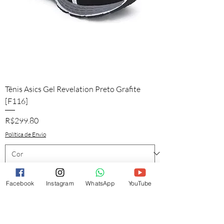
Tênis Asics Gel Revelation Preto Grafite
[F116]
Price
R$299.80
Política de Envio
Facebook
Instagram
WhatsApp
YouTube
Add to Cart