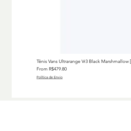
Tênis Vans Ultrarange Vr3 Black Marshmallow 
Sale Price
From
R$479.80
Política de Envio
Preços
Charise
Group I
www.ch