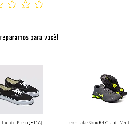
preparamos para você!
Quick View
Quick View
uthentic Preto [F116]
Tenis Nike Shox R4 Grafite Ver