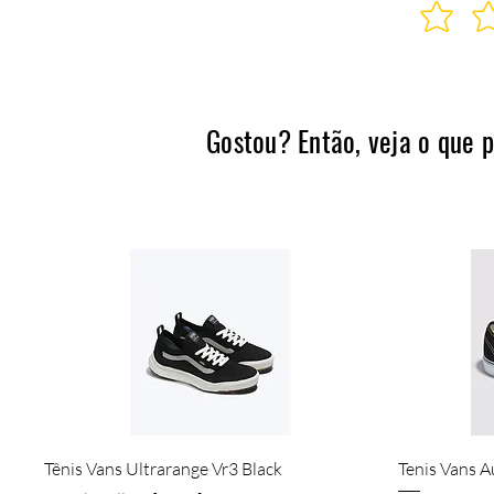
Gostou? Então, veja o que 
Quick View
Tênis Vans Ultrarange Vr3 Black
Tenis Vans A