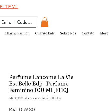
E TEM!
Entrar I Cadastrar
Charise Fashion
Charise Kids
Sobre Nós
Contato
More
Perfume Lancome La Vie
Est Belle Edp | Perfume
Feminino 100 Ml [F116]
SKU: BMSLancomexlaviex100ml
Price
R$1,059.80