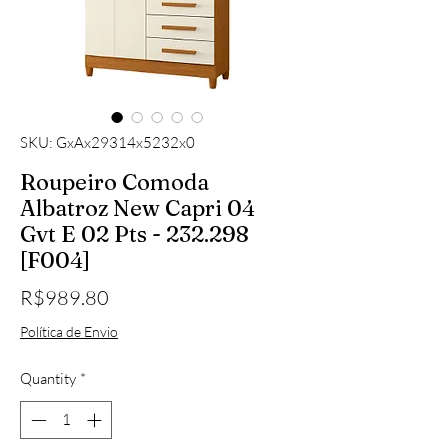
SKU: GxAx29314x5232x0
Roupeiro Comoda
Albatroz New Capri 04
Gvt E 02 Pts - 232.298
[F004]
Price
R$989.80
Política de Envio
Quantity
*