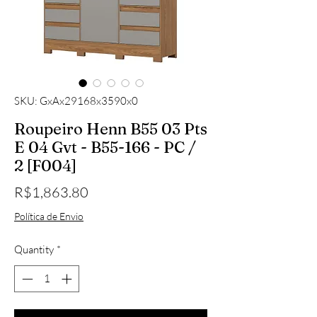
SKU: GxAx29168x3590x0
Roupeiro Henn B55 03 Pts
E 04 Gvt - B55-166 - PC /
2 [F004]
Price
R$1,863.80
Política de Envio
Quantity
*