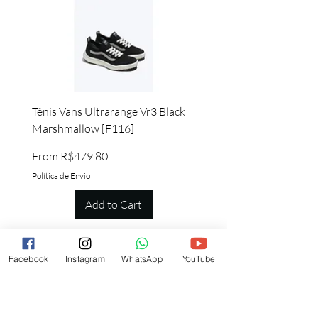
Tênis Vans Ultrarange Vr3 Black
Marshmallow [F116]
Sale Price
From
R$479.80
Política de Envio
Add to Cart
Facebook
Instagram
WhatsApp
YouTube
Quem viu esse produto, também quer
esse!