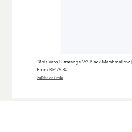
Tênis Vans Ultrarange Vr3 Black Marshmallow 
Sale Price
From
R$479.80
Política de Envio
Preços
Charise
Group I
www.ch