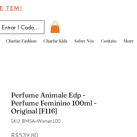
E TEM!
Entrar I Cadastrar
Charise Fashion
Charise Kids
Sobre Nós
Contato
More
Perfume Animale Edp -
Perfume Feminino 100ml -
Original [F116]
SKU: BMSAxWoman100
Price
R$539.80