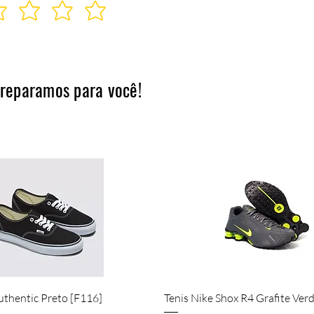
preparamos para você!
Quick View
Quick View
uthentic Preto [F116]
Tenis Nike Shox R4 Grafite Ver