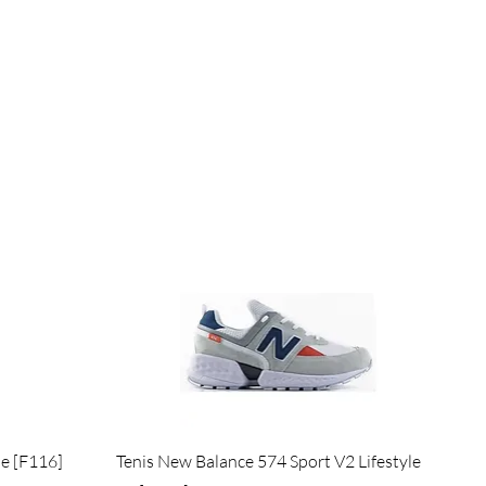
Quick View
de [F116]
Tenis New Balance 574 Sport V2 Lifestyle