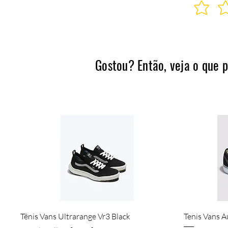
Gostou? Então, veja o que 
Quick View
Tênis Vans Ultrarange Vr3 Black
Tenis Vans A