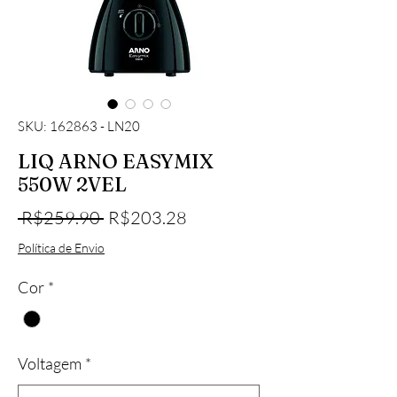
SKU: 162863 - LN20
LIQ ARNO EASYMIX
550W 2VEL
Regular Price
Sale Price
 R$259.90 
R$203.28
Política de Envio
Cor
*
Voltagem
*