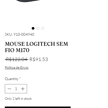
SKU: 910-004940
MOUSE LOGITECH SEM
FIO M170
Regular Price
Sale Price
 R$122.04 
R$91.53
Política de Envio
Quantity
*
Only 2 left in stock